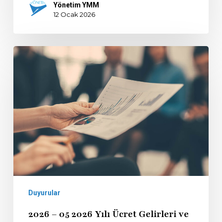
Yönetim YMM
12 Ocak 2026
Duyurular
2026 – 05 2026 Yılı Ücret Gelirleri ve