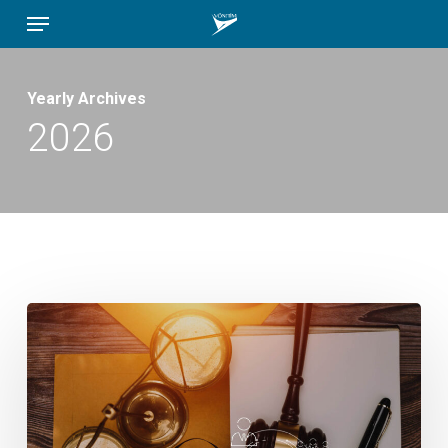
Menu
Skip
to
main
content
Yearly Archives
2026