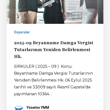
Duyurular
2025-09 Beyanname Damga Vergisi
Tutarlarının Yeniden Belirlenmesi
Hk.
SİRKÜLER ( 2025 – 09 ) Konu:
Beyanname Damga Vergisi Tutarlarının
Yeniden Belirlenmesi Hk. 06 Eylül 2025
tarihli ve 33009 sayılı Resmî Gazete’de
yayımlanan 10364…
Yönetim YMM