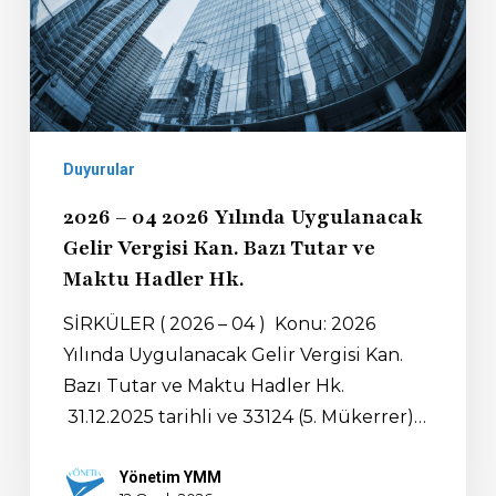
Duyurular
2026 – 04 2026 Yılında Uygulanacak
Gelir Vergisi Kan. Bazı Tutar ve
Maktu Hadler Hk.
SİRKÜLER ( 2026 – 04 ) Konu: 2026
Yılında Uygulanacak Gelir Vergisi Kan.
Bazı Tutar ve Maktu Hadler Hk.
31.12.2025 tarihli ve 33124 (5. Mükerrer)…
Yönetim YMM