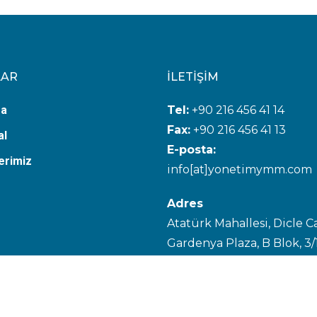
LAR
İLETİŞİM
fa
Tel:
+90 216 456 41 14
Fax:
+90 216 456 41 13
al
E-posta:
erimiz
info[at]yonetimymm.com
Adres
Atatürk Mahallesi, Dicle C
Gardenya Plaza, B Blok, 3/
No:14
Ataşehir, İstanbul