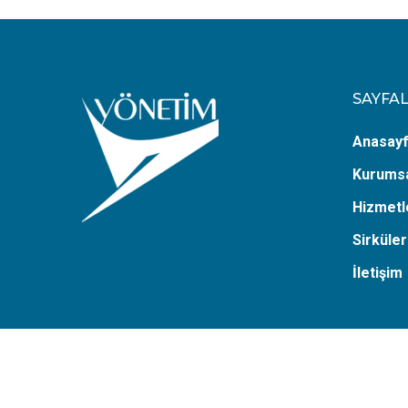
SAYFA
Anasay
Kurums
Hizmetl
Sirküler
İletişim