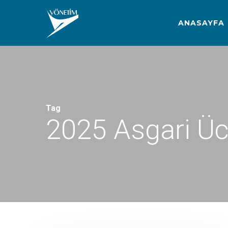
Skip
to
ANASAYFA
main
content
Tag
2025 Asgari Üc