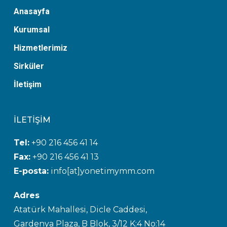
Anasayfa
Kurumsal
Hizmetlerimiz
Sirküler
İletişim
İLETİŞİM
Tel:
+90 216 456 41 14
Fax:
+90 216 456 41 13
E-posta:
info[at]yonetimymm.com
Adres
Atatürk Mahallesi, Dicle Caddesi,
Gardenya Plaza, B Blok, 3/12 K:4 No:14