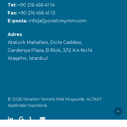
Tel:
+90 216 456 41 14
Fax:
+90 216 456 41 13
E-posta:
info[at]yonetimymm.com
Adres
Atatürk Mahallesi, Dicle Caddesi,
Gardenya Plaza, B Blok, 3/12 K:4 No:14
Ataşehir, İstanbul
© 2026 Yönetim Yeminli Mali Müşavirlik.
ALTKAT
tarafından hazırlandı.
linkedin
google-
phone
email
plus