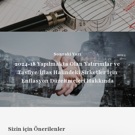
Sonraki Yazı
2024-18 Yapılmakta Olan Yatırımlar ve
Tasfiye/İflas Halindeki Şirketler İçin
Enflasyon Düzeltmeleri Hakkında
Sizin için Önerilenler