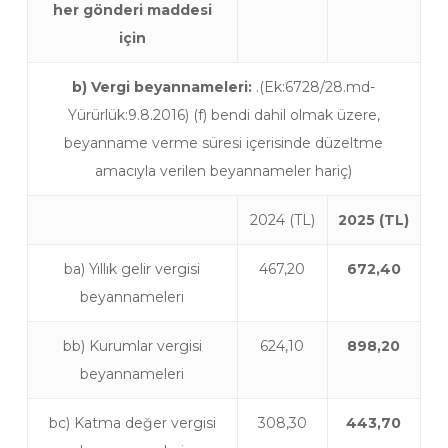
her gönderi maddesi
için
b) Vergi beyannameleri:
.(Ek:6728/28.md-
Yürürlük:9.8.2016) (f) bendi dahil olmak üzere,
beyanname verme süresi içerisinde düzeltme
amacıyla verilen beyannameler hariç)
2024 (TL)
2025 (TL)
ba) Yıllık gelir vergisi
467,20
672,40
beyannameleri
bb) Kurumlar vergisi
624,10
898,20
beyannameleri
bc) Katma değer vergisi
308,30
443,70