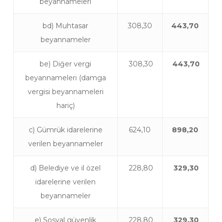
beyannameleri
bd) Muhtasar
308,30
443,70
beyannameler
be) Diğer vergi
308,30
443,70
beyannameleri (damga
vergisi beyannameleri
hariç)
c) Gümrük idarelerine
624,10
898,20
verilen beyannameler
d) Belediye ve il özel
228,80
329,30
idarelerine verilen
beyannameler
e) Sosyal güvenlik
228,80
329,30