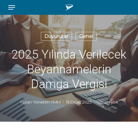
Menu
Skip
to
main
content
Duyurular
Genel
2025 Yılında Verilecek
Beyannamelerin
Damga Vergisi
Yazan
Yönetim YMM
15 Ocak 2025
Yorum yok