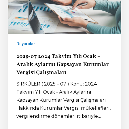
Duyurular
2025-07 2024 Takvim Yılı Ocak –
Aralık Aylarını Kapsayan Kurumlar
Vergisi Çalışmaları
SİRKÜLER ( 2025 – 07 ) Konu: 2024
Takvim Yılı Ocak - Aralık Aylarını
Kapsayan Kurumlar Vergisi Çalışmaları
Hakkında Kurumlar Vergisi mükellefleri,
vergilendirme dönemleri itibariyle…