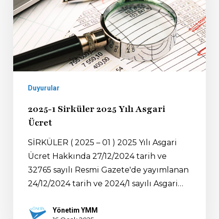
Duyurular
2025-1 Sirküler 2025 Yılı Asgari
Ücret
SİRKÜLER ( 2025 – 01 ) 2025 Yılı Asgari
Ücret Hakkında 27/12/2024 tarih ve
32765 sayılı Resmi Gazete'de yayımlanan
24/12/2024 tarih ve 2024/1 sayılı Asgari…
Yönetim YMM