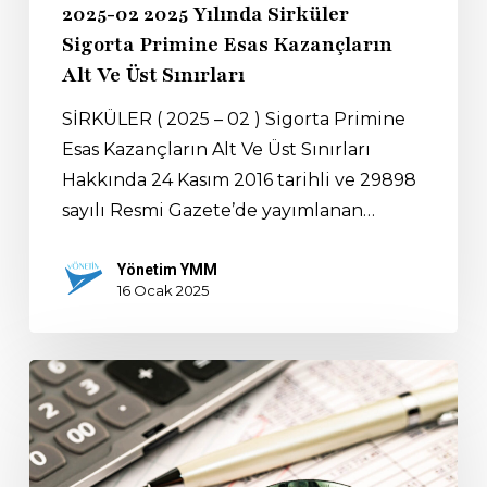
2025-02 2025 Yılında Sirküler
Sigorta Primine Esas Kazançların
Alt Ve Üst Sınırları
SİRKÜLER ( 2025 – 02 ) Sigorta Primine
Esas Kazançların Alt Ve Üst Sınırları
Hakkında 24 Kasım 2016 tarihli ve 29898
sayılı Resmi Gazete’de yayımlanan…
Yönetim YMM
16 Ocak 2025