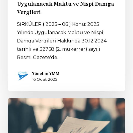
Uygulanacak Maktu ve Nispi Damga
Vergileri
SİRKÜLER ( 2025 – 06 ) Konu: 2025
Yılında Uygulanacak Maktu ve Nispi
Damga Vergileri Hakkında 30.12.2024
tarihli ve 32768 (2. mükerrer) sayılı
Resmi Gazete'de…
Yönetim YMM
16 Ocak 2025