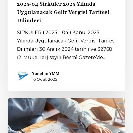
2025-04 Sirküler 2025 Yılında
Uygulanacak Gelir Vergisi Tarifesi
Dilimleri
SİRKÜLER ( 2025 – 04 ) Konu: 2025
Yılında Uygulanacak Gelir Vergisi Tarifesi
Dilimleri 30 Aralık 2024 tarihli ve 32768
(2. Mükerrer) sayılı Resmî Gazete’de…
Yönetim YMM
16 Ocak 2025