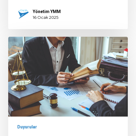
Yönetim YMM
16 Ocak 2025
Duyurular